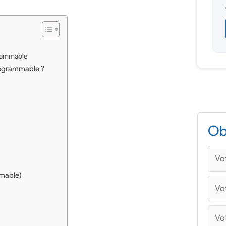
grammable
rogrammable ?
Ob
mmable)