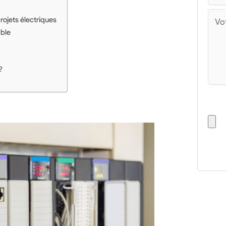
rojets électriques
able
?
Télé