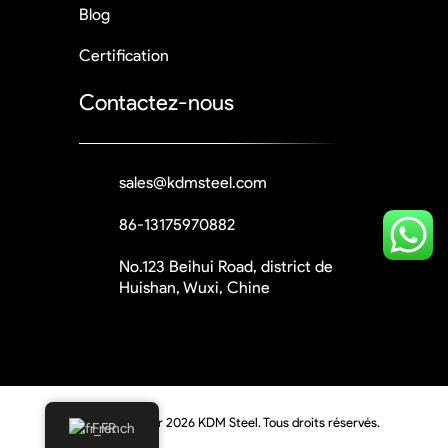
Blog
Certification
Contactez-nous
sales@kdmsteel.com
86-13175970882
No.123 Beihui Road, district de
Huishan, Wuxi, Chine
© Droits d'auteur 2026 KDM Steel. Tous droits réservés.
French