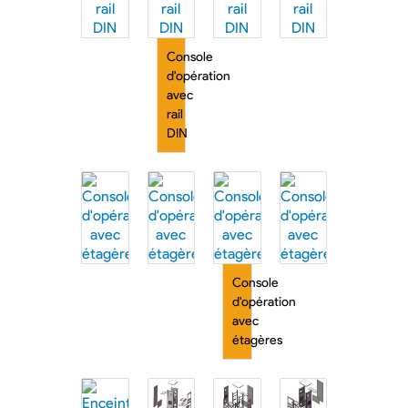
Console
d'opération
avec
rail
DIN
Console
d'opération
avec
étagères