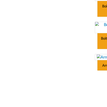
Boî
Boît
Ar