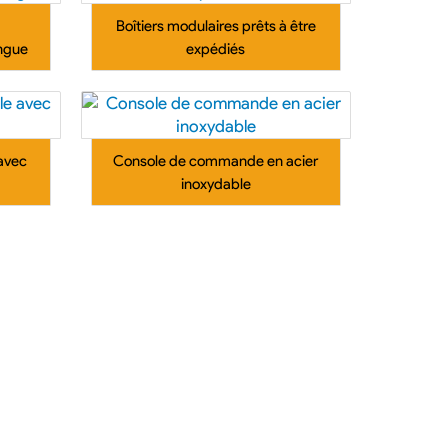
Boîtiers modulaires prêts à être
ongue
expédiés
 avec
Console de commande en acier
inoxydable