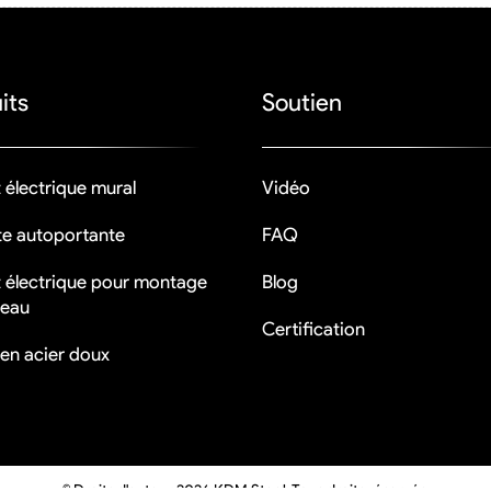
its
Soutien
 électrique mural
Vidéo
te autoportante
FAQ
t électrique pour montage
Blog
teau
Certification
 en acier doux
© Droits d'auteur 2026 KDM Steel. Tous droits réservés.