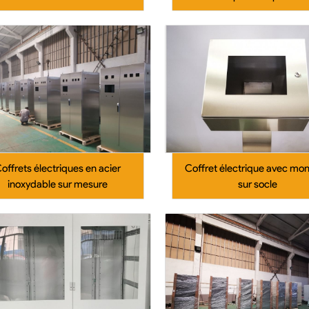
offrets électriques en acier
Coffret électrique avec mo
inoxydable sur mesure
sur socle