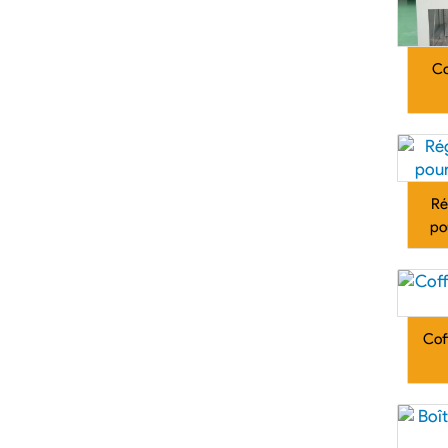
Co
Ré
po
Coff