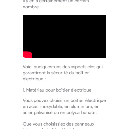
Il y en a certainement un certain
nombre.
Voici quelques-uns des aspects clés qui
garantiront la sécurité du boîtier
électrique :
i. Matériau pour boîtier électrique
Vous pouvez choisir un boîtier électrique
en acier inoxydable, en aluminium, en
acier galvanisé ou en polycarbonate.
Que vous choisissiez des panneaux