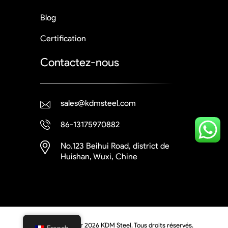
Blog
Certification
Contactez-nous
sales@kdmsteel.com
86-13175970882
No.123 Beihui Road, district de
Huishan, Wuxi, Chine
© Droits d'auteur 2026 KDM Steel. Tous droits réservés.