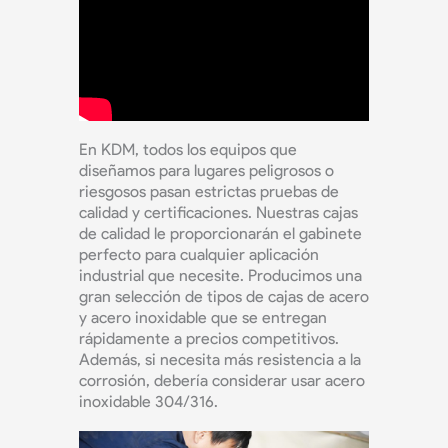
En KDM, todos los equipos que
diseñamos para lugares peligrosos o
riesgosos pasan estrictas pruebas de
calidad y certificaciones. Nuestras cajas
de calidad le proporcionarán el gabinete
perfecto para cualquier aplicación
industrial que necesite. Producimos una
gran selección de tipos de cajas de acero
y acero inoxidable que se entregan
rápidamente a precios competitivos.
Además, si necesita más resistencia a la
corrosión, debería considerar usar acero
inoxidable 304/316.