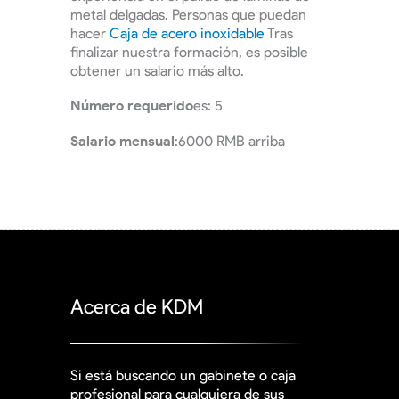
metal delgadas. Personas que puedan
hacer
Caja de acero inoxidable
Tras
finalizar nuestra formación, es posible
obtener un salario más alto.
Número requerido
es: 5
Salario mensual
:6000 RMB arriba
Acerca de KDM
Si está buscando un gabinete o caja
profesional para cualquiera de sus