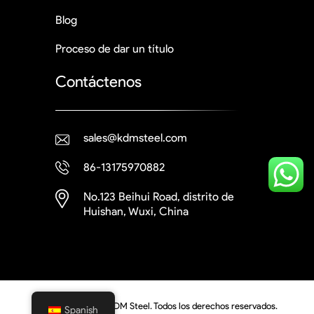
Blog
Proceso de dar un título
Contáctenos
sales@kdmsteel.com
86-13175970882
No.123 Beihui Road, distrito de
Huishan, Wuxi, China
© Copyright 2026 KDM Steel. Todos los derechos reservados.
Spanish