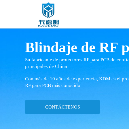
Blindaje de RF 
Su fabricante de protectores RF para PCB de confi
principales de China
Con más de 10 años de experiencia, KDM es el pro
RF para PCB más conocido
CONTÁCTENOS