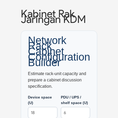
Kabinet Rak
Jaringan KDM
Network
Rack
Cabinet
Configuration
Builder
Estimate rack-unit capacity and
prepare a cabinet discussion
specification.
Device space
PDU / UPS /
(U)
shelf space (U)