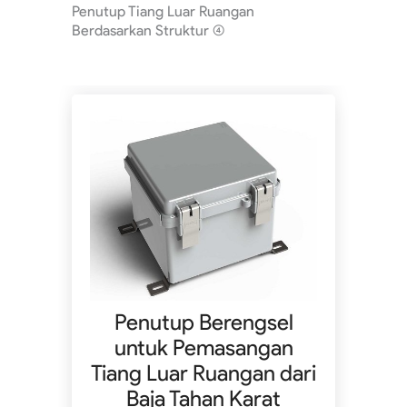
Penutup Tiang Luar Ruangan
Berdasarkan Struktur
(4)
an
Penutup Berengsel
K
n
untuk Pemasangan
a
Tiang Luar Ruangan dari
Baja Tahan Karat
uar
Ka