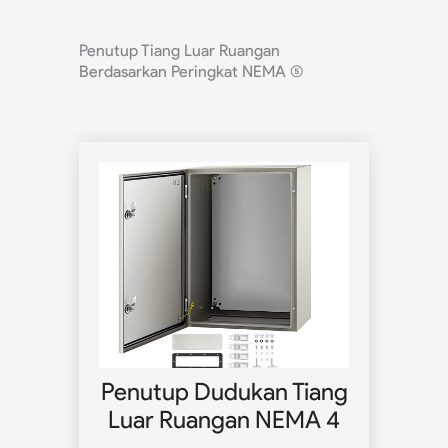
Penutup Tiang Luar Ruangan
Berdasarkan Peringkat NEMA
(5)
ang
Penutup Dudukan Tiang
Pe
 3
Luar Ruangan NEMA 4
Lu