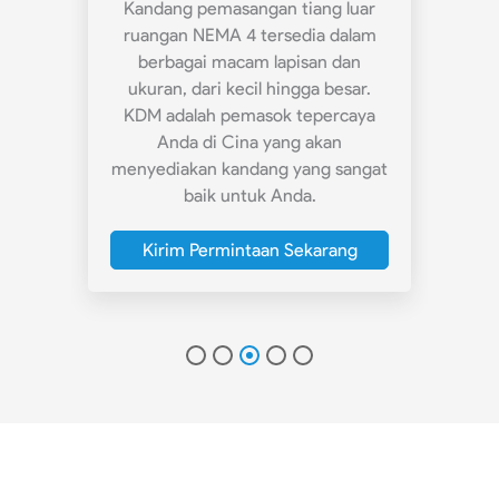
ran,
Kandang pemasangan tiang luar
Ran
NEMA
ruangan NEMA 4 tersedia dalam
Mou
n
berbagai macam lapisan dan
dan 
ukuran, dari kecil hingga besar.
KDM adalah pemasok tepercaya
g
Anda di Cina yang akan
menyediakan kandang yang sangat
te
baik untuk Anda.
g
Kirim Permintaan Sekarang