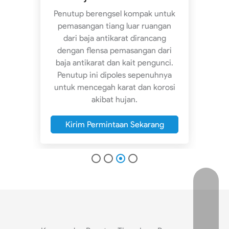
pat
d
Penutup berengsel kompak untuk
ngan
dan
pemasangan tiang luar ruangan
.
dari baja antikarat dirancang
ra
dengan flensa pemasangan dari
akan
Be
baja antikarat dan kait pengunci.
K
Penutup ini dipoles sepenuhnya
untuk mencegah karat dan korosi
g
akibat hujan.
Kirim Permintaan Sekarang