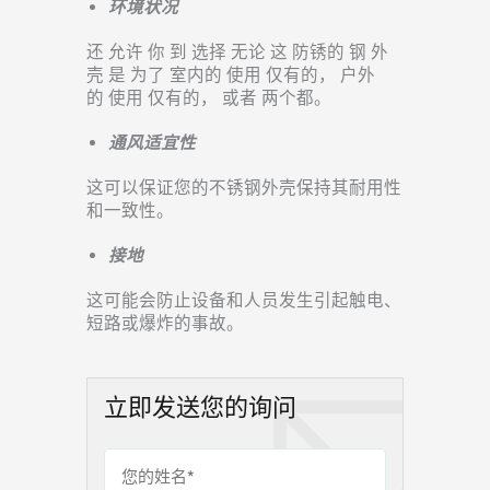
环境状况
还
允许
你
到
选择
无论
这
防锈的
钢
外
壳
是
为了
室内的
使用
仅有的，
户外
的
使用
仅有的，
或者
两个都。
通风适宜性
这可以保证您的不锈钢外壳保持其耐用性
和一致性。
接地
这可能会防止设备和人员发生引起触电、
短路或爆炸的事故。
立即发送您的询问