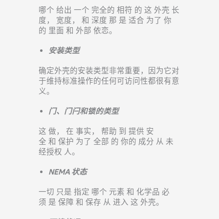
哪个
给出
一个
完全的
相符
的
这
外壳
长
度，
宽度，
和
深度
那
是
适合
为了
你
的
里面
和
外部
依恋。
安装类型
确定外壳的安装类型非常重要，因为它对
于维持标准操作的任何可访问性都很有意
义。
门、门闩和锁的类型
这
做，
在
事实，
帮助
到
提供
安
全
和
保护
为了
全部
的
你的
成分
从
未
经授权
人。
NEMA 状态
一切
只是
指定
哪个
元素
和
化学品
必
须
是
保障
和
保存
从
进入
这
外壳。