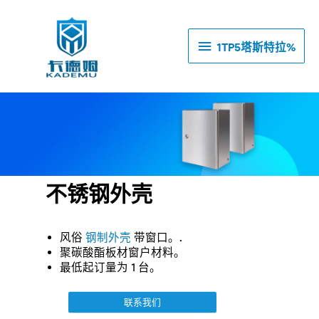
1TP5
1TP5塔斯特拉%
塔
斯
特
拉%
不锈钢外壳
风俗
钢制外壳
带窗口。.
聚碳酸酯板材窗户材料。
最低起订量为 1 台。
联系我们