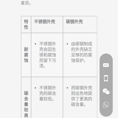
差异。
特
不锈钢外壳
碳钢外壳
性
不锈钢外
由碳钢制成
耐
壳会因生
的外壳缺乏
腐
锈和腐蚀
足够的防腐
蚀
而留下污
蚀保护。
渍。
不锈钢外
而碳钢外壳
碳
壳的碳含
则出色地提
含
量较低。
供了更高的
量
碳含量。
较
高