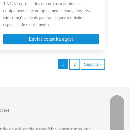
TNC são projetados em novas máquinas e
equipamentos tecnologicamente avançados. Essas
são soluções ideais para quaisquer requisitos
especiais de resfriamento.
Enviar consulta agora
1
2
Seguinte »
e KDM
ndo da aplicação específica, garantimos que