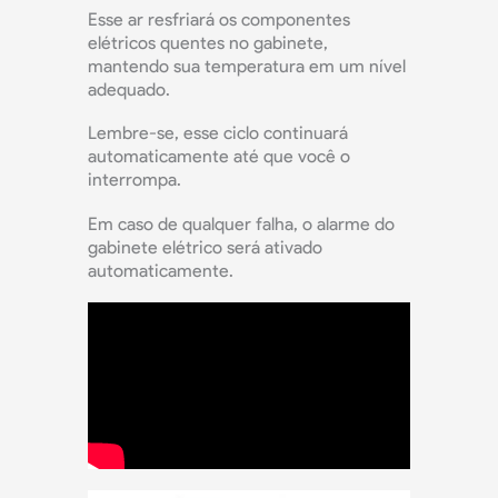
Esse ar resfriará os componentes
elétricos quentes no gabinete,
mantendo sua temperatura em um nível
adequado.
Lembre-se, esse ciclo continuará
automaticamente até que você o
interrompa.
Em caso de qualquer falha, o alarme do
gabinete elétrico será ativado
automaticamente.