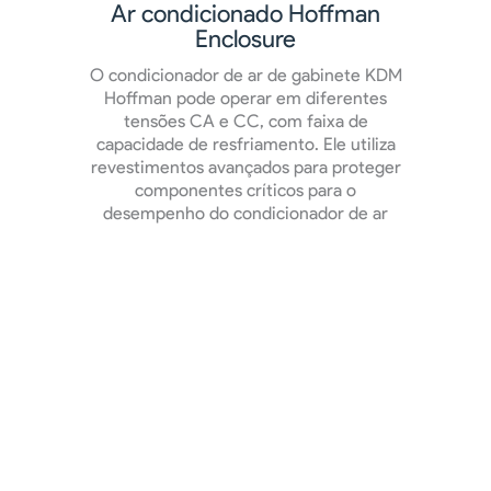
Ar condicionado Hoffman
Enclosure
O condicionador de ar de gabinete KDM
Hoffman pode operar em diferentes
tensões CA e CC, com faixa de
capacidade de resfriamento. Ele utiliza
revestimentos avançados para proteger
componentes críticos para o
desempenho do condicionador de ar
onado
D
co
à prova
er o
cond
a. Na
pro
as as
confi
s.
d
perso
gabin