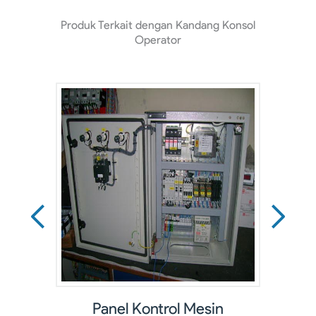
Produk Terkait dengan Kandang Konsol
Operator
Penutup Komersial
P