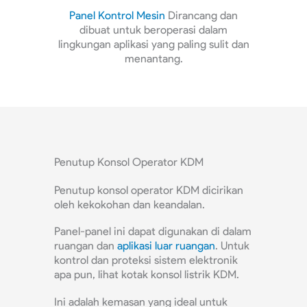
 dan
Kita
kandang komersial
Dapat
KDM
k
am
disesuaikan sesuai dengan ukuran
tipe p
lit dan
spesifik dan konfigurasi lokasi yang
untuk
dibutuhkan.
Penutup Konsol Operator KDM
Penutup konsol operator KDM dicirikan
oleh kekokohan dan keandalan.
Panel-panel ini dapat digunakan di dalam
ruangan dan
aplikasi luar ruangan
. Untuk
kontrol dan proteksi sistem elektronik
apa pun, lihat kotak konsol listrik KDM.
Ini adalah kemasan yang ideal untuk